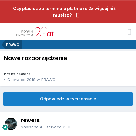
Czy płacisz za terminale płatnicze 2x więcej niż
musisz?
PRAWO
Nowe rozporządzenia
Przez rewers
4 Czerwiec 2018
w
PRAWO
Odpowiedz w tym temacie
rewers
Napisano
4 Czerwiec 2018