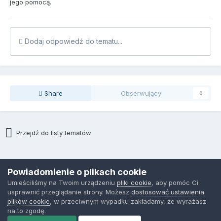
jego pomocą.
Dodaj odpowiedź do tematu...
Share
Obserwujący
0
Przejdź do listy tematów
Polityka prywatności
Kontakt
Ciasteczka
Powiadomienie o plikach cookie
CopyRight by IT.NORCOM, 2018
Umieściliśmy na Twoim urządzeniu
pliki cookie
, aby pomóc Ci
Powered by Invision Community
usprawnić przeglądanie strony. Możesz
dostosować ustawienia
plików cookie
, w przeciwnym wypadku zakładamy, że wyrażasz
na to zgodę.