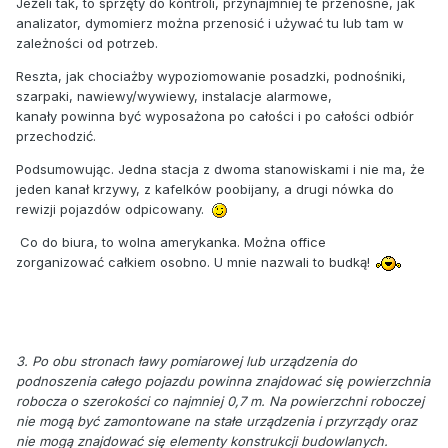
Jeżeli tak, to sprzęty do kontroli, przynajmniej te przenośne, jak
analizator, dymomierz można przenosić i używać tu lub tam w
zależności od potrzeb.
Reszta, jak chociażby wypoziomowanie posadzki, podnośniki,
szarpaki, nawiewy/wywiewy, instalacje alarmowe,
kanały powinna być wyposażona po całości i po całości odbiór
przechodzić.
Podsumowując. Jedna stacja z dwoma stanowiskami i nie ma, że
jeden kanał krzywy, z kafelków poobijany, a drugi nówka do
rewizji pojazdów odpicowany.
Co do biura, to wolna amerykanka. Można office
zorganizować całkiem osobno. U mnie nazwali to budką!
3. Po obu stronach ławy pomiarowej lub urządzenia do
podnoszenia całego pojazdu powinna znajdować się powierzchnia
robocza o szerokości co najmniej 0,7 m. Na powierzchni roboczej
nie mogą być zamontowane na stałe urządzenia i przyrządy oraz
nie mogą znajdować się elementy konstrukcji budowlanych.