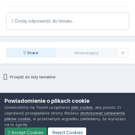
Dodaj odpowiedź do tematu...
Share
Obserwujący
0
Przejdź do listy tematów
Polityka prywatności
Kontakt
Ciasteczka
Powiadomienie o plikach cookie
CopyRight by IT.NORCOM, 2018
Umieściliśmy na Twoim urządzeniu
pliki cookie
, aby pomóc Ci
Powered by Invision Community
usprawnić przeglądanie strony. Możesz
dostosować ustawienia
plików cookie
, w przeciwnym wypadku zakładamy, że wyrażasz
na to zgodę.
Accept Cookies
Reject Cookies