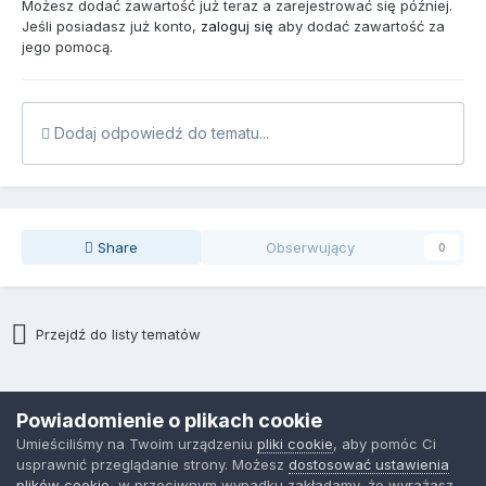
Możesz dodać zawartość już teraz a zarejestrować się później.
Jeśli posiadasz już konto,
zaloguj się
aby dodać zawartość za
jego pomocą.
Dodaj odpowiedź do tematu...
Share
Obserwujący
0
Przejdź do listy tematów
Polityka prywatności
Kontakt
Ciasteczka
Powiadomienie o plikach cookie
CopyRight by IT.NORCOM, 2018
Umieściliśmy na Twoim urządzeniu
pliki cookie
, aby pomóc Ci
Powered by Invision Community
usprawnić przeglądanie strony. Możesz
dostosować ustawienia
plików cookie
, w przeciwnym wypadku zakładamy, że wyrażasz