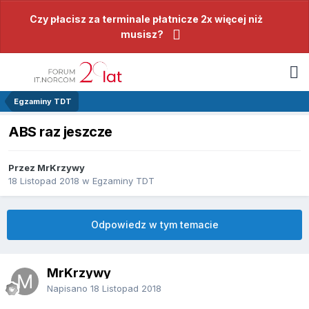
Czy płacisz za terminale płatnicze 2x więcej niż
musisz?
Egzaminy TDT
ABS raz jeszcze
Przez MrKrzywy
18 Listopad 2018
w
Egzaminy TDT
Odpowiedz w tym temacie
MrKrzywy
Napisano
18 Listopad 2018