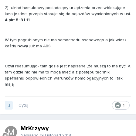
2) układ hamulcowy posiadający urządzenia przeciwblokujące
koła jezdne; przepis stosuje się do pojazdów wymienionych w ust.
4 pkt 5-8 i 11
W tym pogrubionym nie ma samochodu osobowego a jak wiesz
każdy
nowy
już ma ABS
Czyli reasumując- tam gdzie jest napisane ,że muszą to ma być. A
tam gdzie nic nie ma to mogą mieć a z postępu techniki i
spełnianiu odpowiednich warunków homologacyjnych to i tak
mają.
Cytuj
1
MrKrzywy
Napisano
19 Listopad 2018