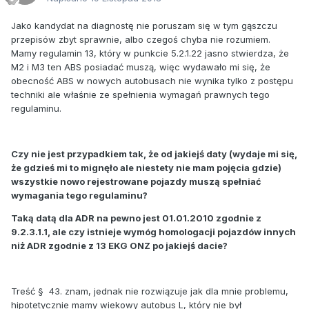
Jako kandydat na diagnostę nie poruszam się w tym gąszczu
przepisów zbyt sprawnie, albo czegoś chyba nie rozumiem.
Mamy regulamin 13, który w punkcie 5.2.1.22 jasno stwierdza, że
M2 i M3 ten ABS posiadać muszą, więc wydawało mi się, że
obecność ABS w nowych autobusach nie wynika tylko z postępu
techniki ale właśnie ze spełnienia wymagań prawnych tego
regulaminu.
Czy nie jest przypadkiem tak, że od jakiejś daty (wydaje mi się,
że gdzieś mi to mignęło ale niestety nie mam pojęcia gdzie)
wszystkie nowo rejestrowane pojazdy muszą spełniać
wymagania tego regulaminu?
Taką datą dla ADR na pewno jest 01.01.2010 zgodnie z
9.2.3.1.1, ale czy istnieje wymóg homologacji pojazdów innych
niż ADR zgodnie z 13 EKG ONZ po jakiejś dacie?
Treść
§ 43. znam, jednak nie rozwiązuje jak dla mnie problemu,
hipotetycznie mamy wiekowy autobus L, który nie był