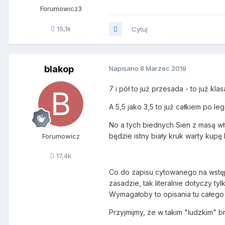
Forumowicz3
15,1k
Cytuj
blakop
Napisano
8 Marzec 2019
7 i pół to już przesada - to już k
A 5,5 jako 3,5 to już całkiem po l
No a tych biednych Sien z masą wła
będzie istny biały kruk warty kup
Forumowicz
17,4k
Co do zapisu cytowanego na wstępi
zasadzie, tak literalnie dotyczy t
Wymagałoby to opisania tu całego w
Przyjmijmy, że w takim "ludzkim" b