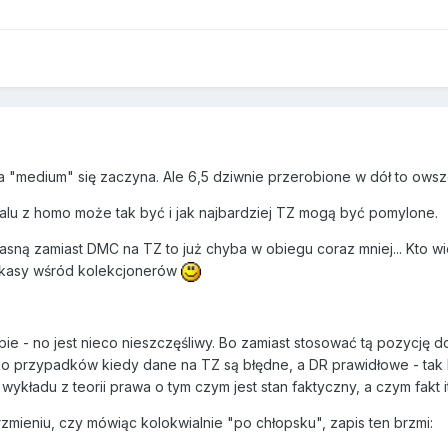
lasa "medium" się zaczyna. Ale 6,5 dziwnie przerobione w dół to ow
egalu z homo może tak być i jak najbardziej TZ mogą być pomylone.
sną zamiast DMC na TZ to już chyba w obiegu coraz mniej... Kto wie
ę kasy wśród kolekcjonerów
e - no jest nieco nieszczęśliwy. Bo zamiast stosować tą pozycję 
ylko przypadków kiedy dane na TZ są błędne, a DR prawidłowe - tak 
ykładu z teorii prawa o tym czym jest stan faktyczny, a czym fakt i
rzmieniu, czy mówiąc kolokwialnie "po chłopsku", zapis ten brzmi: