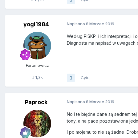
yogi1984
Napisano
8 Marzec 2019
Według PISKP i ich interpretacji i 
Diagnosta ma napisać w uwagach c
Forumowicz
1,3k
Cytuj
Paprock
Napisano
8 Marzec 2019
No i te błędne dane są sednem tej 
tony, a na pace pozostawiona jedn
I po mojemu to nie są żadne Drob