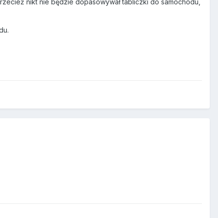
 przecież nikt nie będzie dopasowywał tabliczki do samochodu,
du.