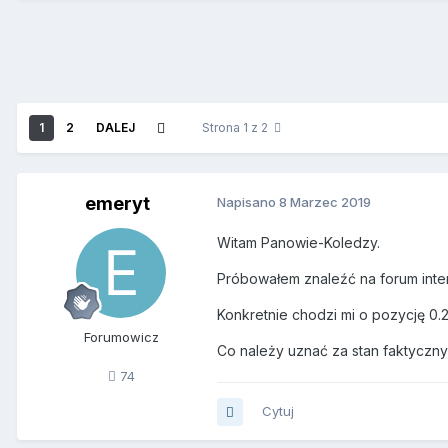
1
2
DALEJ
Strona 1 z 2
emeryt
Napisano
8 Marzec 2019
Witam Panowie-Koledzy.
Próbowałem znaleźć na forum intere
Konkretnie chodzi mi o pozycję 0
Forumowicz
Co należy uznać za stan faktyczn
74
Cytuj