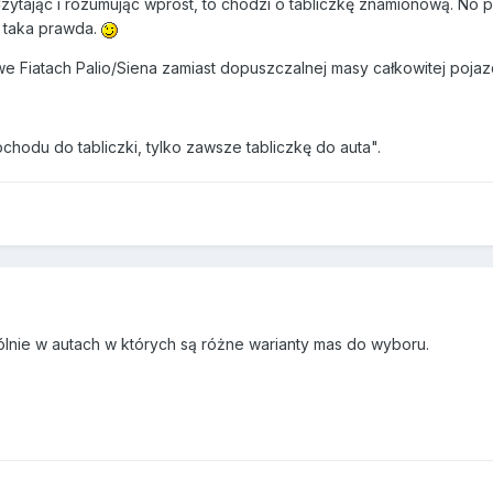
 Czytając i rozumując wprost, to chodzi o tabliczkę znamionową. No
o taka prawda.
 Fiatach Palio/Siena zamiast dopuszczalnej masy całkowitej pojaz
hodu do tabliczki, tylko zawsze tabliczkę do auta".
gólnie w autach w których są różne warianty mas do wyboru.