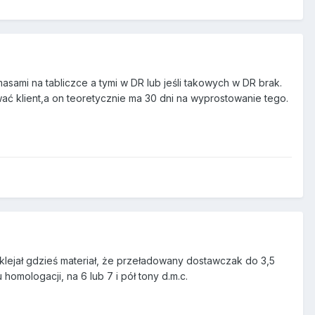
masami na tabliczce a tymi w DR lub jeśli takowych w DR brak.
ać klient,a on teoretycznie ma 30 dni na wyprostowanie tego.
 wklejał gdzieś materiał, że przeładowany dostawczak do 3,5
mologacji, na 6 lub 7 i pół tony d.m.c.