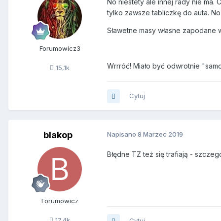
No niestety ale innej rady nie ma.
tylko zawsze tabliczkę do auta. N
Sławetne masy własne zapodane we
Forumowicz3
Wrrróć! Miało być odwrotnie "samoc
15,1k
Cytuj
blakop
Napisano
8 Marzec 2019
Błędne TZ też się trafiają - szcze
Forumowicz
17,4k
Cytuj