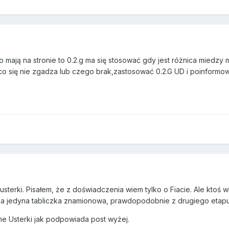
co mają na stronie to 0.2.g ma się stosować gdy jest różnica miedzy 
o się nie zgadza lub czego brak,zastosować 0.2.G UD i poinformow
usterki. Pisałem, że z doświadczenia wiem tylko o Fiacie. Ale ktoś
a jedyna tabliczka znamionowa, prawdopodobnie z drugiego etapu ho
ne Usterki jak podpowiada post wyżej.