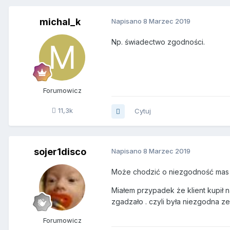
michal_k
Napisano
8 Marzec 2019
Np. świadectwo zgodności.
Forumowicz
11,3k
Cytuj
sojer1disco
Napisano
8 Marzec 2019
Może chodzić o niezgodność mas 
Miałem przypadek że klient kupił na
zgadzało . czyli była niezgodna z
Forumowicz