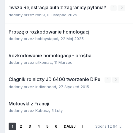
1wsza Rejestracja auta z zagranicy pytania?
1
2
dodany przez
roni9
,
8 Listopad 2025
Proszę o rozkodowanie homologacji
dodany przez
hobbystapol
,
22 Maj 2025
Rozkodowanie homologacji - prośba
dodany przez
sitkomac
,
11 Marzec
Ciągnik rolniczy JD 6400 tworzenie DIPu
1
2
dodany przez
indianhead
,
27 Styczeń 2015
Motocykl z Francji
dodany przez
Kubusz
,
5 Luty
1
2
3
4
5
6
DALEJ
Strona 1 z 64