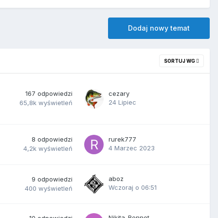
Dodaj nowy temat
SORTUJ WG
167
odpowiedzi
cezary
24 Lipiec
65,8k
wyświetleń
8
odpowiedzi
rurek777
4 Marzec 2023
4,2k
wyświetleń
aboz
9
odpowiedzi
Wczoraj o 06:51
400
wyświetleń
Nikita_Bennet
10
odpowiedzi