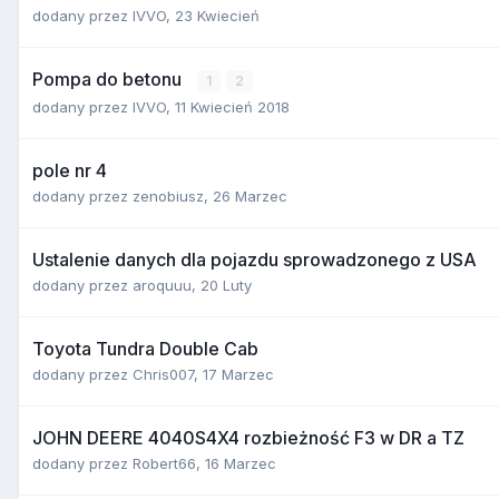
dodany przez
IVVO
,
23 Kwiecień
Pompa do betonu
1
2
dodany przez
IVVO
,
11 Kwiecień 2018
pole nr 4
dodany przez
zenobiusz
,
26 Marzec
Ustalenie danych dla pojazdu sprowadzonego z USA
dodany przez
aroquuu
,
20 Luty
Toyota Tundra Double Cab
dodany przez
Chris007
,
17 Marzec
JOHN DEERE 4040S4X4 rozbieżność F3 w DR a TZ
dodany przez
Robert66
,
16 Marzec