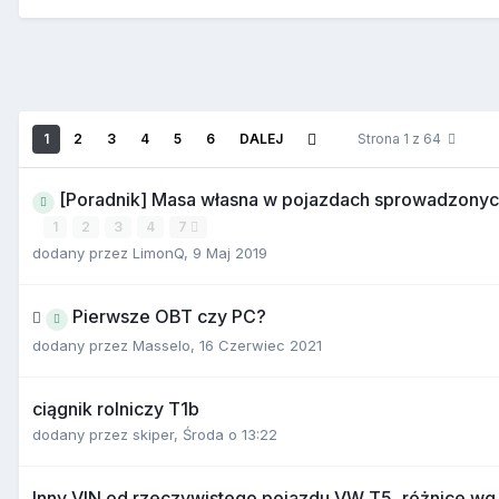
1
2
3
4
5
6
DALEJ
Strona 1 z 64
[Poradnik] Masa własna w pojazdach sprowadzonych z
1
2
3
4
7
dodany przez
LimonQ
,
9 Maj 2019
Pierwsze OBT czy PC?
dodany przez
Masselo
,
16 Czerwiec 2021
ciągnik rolniczy T1b
dodany przez
skiper
,
Środa o 13:22
Inny VIN od rzeczywistego pojazdu VW T5, różnice w