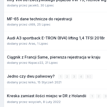
dodany przez
jacek0
,
30 Lipiec
MF-65 dane technicze do rejestracji
dodany przez
ct69
,
25 Lipiec
Audi A3 sportback E-TRON (8V4) lifting 1,4 TFSI 2018r
dodany przez
Aras
,
1 Lipiec
Ciągnik z Francji Same, pierwsza rejestracja w kraju
dodany przez
Kopacz22
,
21 Lipiec
Jedno czy dwu paliwowy?
1
2
3
4
5
dodany przez
kirko
,
15 Styczeń 2021
Kreska zamiast ilości miejsc w DR z Holandii
1
2
3
dodany przez
woycieh
,
8 Luty 2022